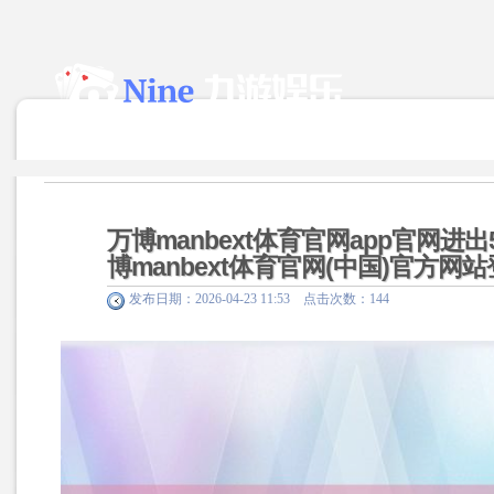
万博manbext体育官网app官网进出5
博manbext体育官网(中国)官方网
发布日期：2026-04-23 11:53 点击次数：144