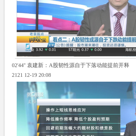
02'44'' 袁建新：A股韧性源自于下落动能提前开释
2121 12-19 20:08