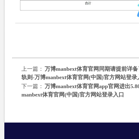
上一篇：
万博manbext体育官网同期请提前详
轨则-万博manbext体育官网(中国)官方网站登
下一篇：
万博manbext体育官网app官网进出5.8
manbext体育官网(中国)官方网站登录入口