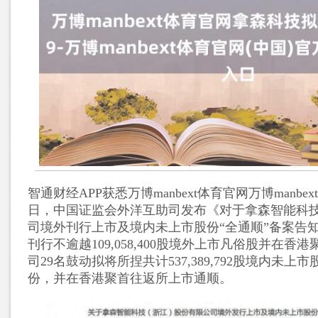
智通财经APP获悉万博manbext体育官网万博manbex
日，中国证监会外洋互助司发布《对于拿森智能科技
司境外刊行上市及境内未上市股份“全通顺”备案告
刊行不逾越109,058,400股境外上市凡俗股并在香
司29名鼓动拟将所捏共计537,389,792股境内未
份，并在香港聚首往返所上市通顺。