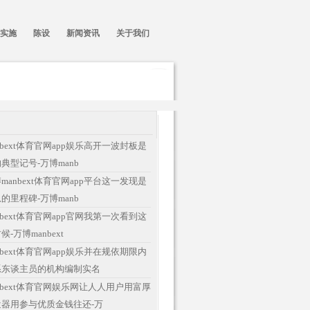
实施
陈设
新闻资讯
关于我们
nbext体育官网app娱乐高开一波封板是
典型记号-万博manb
manbext体育官网app平台这一发现是
的里程碑-万博manb
nbext体育官网app官网我第一次看到这
-万博manbext
nbext体育官网app娱乐并在规依期限内
系东谈主员的机构编制实名
nbext体育官网娱乐网让人人用户用富厚
器用参与优质金钱往还-万