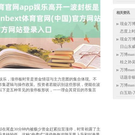
相关资讯
现金万博
态度上时
现金万博m
日山东
万博man
桂之孙吴
万博ma
话题非
app娱乐，涨停板时常是资金情谊与主力意图的集合体现。不
市集逻辑与操作政策。投资者若能识别这些形状，便能在波
万博ma
以下是五种常见的涨停板形状，一一理会其背后的市集言
白互助-万
却在尾盘30分钟内被极少资金赶紧拉至涨停，时常袒露了主
升本钱较低，这种“偷袭式”涨停每每追随无量上升和封单量