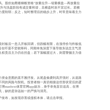
风。股价如爬楼梯般资格“放量拉升—缩量横盘—再放量拉
拉升与洗盘阶段有成交量和谐，且横盘时辰不宜过长。若横
力度削弱；反之，短时整理后的稳步上升，时常意味着主力
股封板后一忽儿开板回调，但跌幅有限，在涨停价与炸板低
势旨在吓退不坚韧筹码，同期幸免深度下落导致东说念主气溃
止权贵且主力仍在控盘；若下落幅渡过大，则需警惕主力借
力资金意图的直不雅抒发。从尾盘偷袭到高开强封，从道路
不同的风险与契机。投资者独一真切相接这些形状背后的逻
manbext体育官网app娱乐，身手幸免盲目追高，在博
机，缺的是弥远如一的严慎与清亮。
户发布，如发现存害或侵权本体，请点击举报。