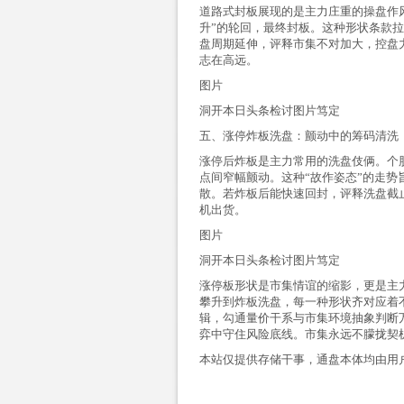
道路式封板展现的是主力庄重的操盘作
升”的轮回，最终封板。这种形状条款
盘周期延伸，评释市集不对加大，控盘
志在高远。
图片
洞开本日头条检讨图片笃定
五、涨停炸板洗盘：颤动中的筹码清洗
涨停后炸板是主力常用的洗盘伎俩。个
点间窄幅颤动。这种“故作姿态”的走
散。若炸板后能快速回封，评释洗盘截
机出货。
图片
洞开本日头条检讨图片笃定
涨停板形状是市集情谊的缩影，更是主
攀升到炸板洗盘，每一种形状齐对应着
辑，勾通量价干系与市集环境抽象判断万博
弈中守住风险底线。市集永远不朦拢契
本站仅提供存储干事，通盘本体均由用