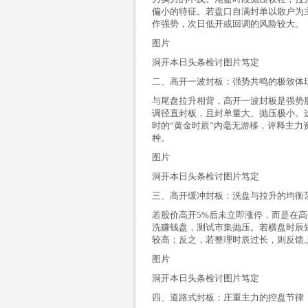
偏小的特征。若盘口自满封单以散户为
作强势，次日低开或回调的风险较大。
图片
洞开本日头条检讨图片笃定
二、高开一波封板：强势共鸣的极致体
与尾盘拉升相背，高开一波封板是强势
调径直封板，且封单量大、抛压极小。
时的“黄金时辰”内毫无游移，评释主
种。
图片
洞开本日头条检讨图片笃定
三、高开缓冲封板：洗盘与拉升的均衡
若股价高开5%后未立即涨停，而是在
洗赚钱盘，测试市集抛压。若横盘时辰
较高；反之，若整理时辰过长，则反馈
图片
洞开本日头条检讨图片笃定
四、道路式封板：庄重主力的控盘节律