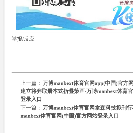
举报/反应
上一篇：
万博manbext体育官网app(中国)
建立将弃取册本式折叠策画-万博manbext体育
登录入口
下一篇：
万博manbext体育官网拿森科技拟刊行
manbext体育官网(中国)官方网站登录入口