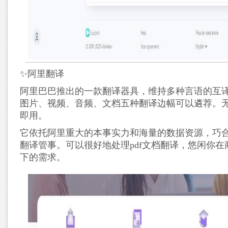
✨阿里翻译
阿里巴巴推出的一款翻译器具，维持多种言语的互
图片、视频、音频、文档五种翻译边幅可以遴荐。
即用。
它依托阿里重大的本事实力和海量的数据资源，巧
翻译管事。可以很好地处理pdf文档翻译，悠闲你
下的需求。