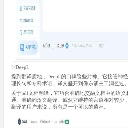
✨DeepL
提到翻译质地，DeepL的口碑险些封神。它接管神
理长句和专科术语，译文盛开到像东谈主工润色过
关于pdf文档翻译，它巧合准确地交融文档中的语
通、准确的汉文翻译。诚然它维持的言语相对较少
翻译的用户来说，所有是一个可以的遴荐。