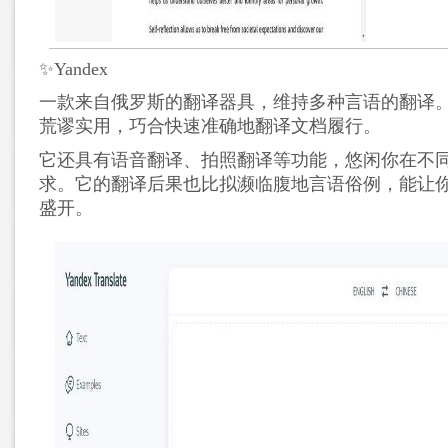
✨Yandex
一款来自俄罗斯的翻译器具，维持多种言语的翻译
荒谬实用，巧合快速准确地翻译文档履行。
它还具有语音翻译、拍照翻译等功能，悠闲你在不
求。它的翻译后果也比拟濒临腹地言语俗例，能让
盛开。