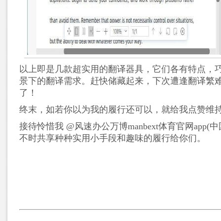
以上即是几款超实用的翻译器具，它们各有特点，
景下的翻译需求。赶快储藏起来，下次遭逢翻译繁
了！
终末，如若你以为我的履行还可以，就给我点赞维持
接待怜惜我 @风速办公万博manbext体育官网app(
不时共享种种实用小手段和趣味的履行给你们。