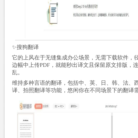
✨搜狗翻译
它的上风在于无缝集成办公场景，无需下载软件，
边幅中上传PDF，就能秒出译文且保留原文排版，
乱。
维持多种言语的翻译，包括中、英、日、韩、法、
译、拍照翻译等功能，悠闲你在不同场景下的翻译