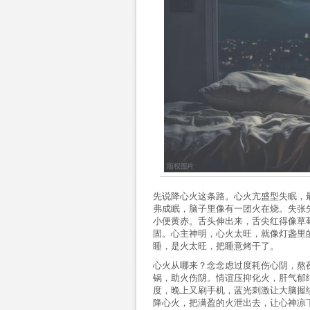
先说降心火这条路。心火亢盛型失眠，
弗成眠，脑子里像有一团火在烧。失张
小便黄赤。舌头伸出来，舌尖红得像草
固。心主神明，心火太旺，就像灯盏里
睡，是火太旺，把睡意烤干了。
心火从哪来？念念虑过度耗伤心阴，熬
锅，助火伤阴。情谊压抑化火，肝气郁
度，晚上又刷手机，蓝光刺激让大脑握
降心火，把满盈的火泄出去，让心神凉