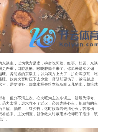
的东谈主，以为我方是虚，拚命吃阿胶、红枣、桂圆、东谈
眠更严重，口腔溃疡、喉咙肿痛全来了。你原来是实火偏
越旺。肾阴虚的东谈主，以为我方上火了，拚命喝凉茶、吃
能睡。效劳火暂时压下去少量，肾阴却更伤了，越清越虚，
水亏，需要滋补，却拿水桶去舀本就所剩无几的水，越舀越
都有，但分不清主次。心火旺为主的东谈主，进展为浮夸、
，药力太慢，远水救不了近火，必须先降心火，把目前的火
为早醒、腰酸、舌红少苔，这时候淌若去清心火，苦寒伤
柢补起来。主次倒置，就像救火时该用水枪却用了泡沫，该
推广。