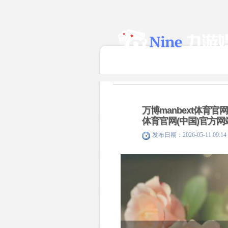
万博manbext体育官
体育官网(中国)官方
发布日期：2026-05-11 09