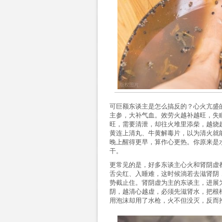
可巨额东谈主是怎么搞反的？心火亢盛
主参，大补气血。效劳火越补越旺，失
旺，需要清泄，却往火堆里添柴，越烧
黄连上清丸、牛黄解毒片，以为清火就
晚上醒得更早，算作心更热。你原来是
干。
更常见的是，好多东谈主心火和肾阴虚
舌尖红、入睡难，这时候淌若去滋肾阴
势截止住。肾阴虚为主的东谈主，进展
阴，越清心越虚，必须先滋肾水，把根
用泡沫却用了水枪，火不但没灭，反而