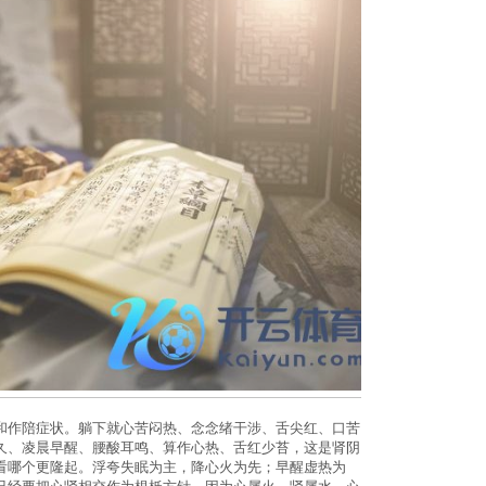
和作陪症状。躺下就心苦闷热、念念绪干涉、舌尖红、口苦
久、凌晨早醒、腰酸耳鸣、算作心热、舌红少苔，这是肾阴
看哪个更隆起。浮夸失眠为主，降心火为先；早醒虚热为