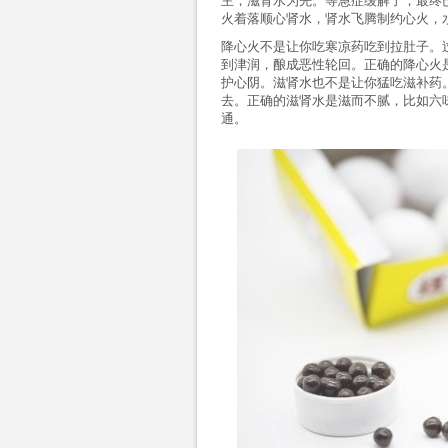
主，滋肾水为先。等急症缓解了，最终
火着落顺心肾水，肾水飞腾制约心火，
降心火不是让你吃寒凉药吃到拉肚子。
到津润，酿成恶性轮回。正确的降心火
护心阴。滋肾水也不是让你猛吃滋补药
去。正确的滋肾水是滋而不腻，比如六
通。