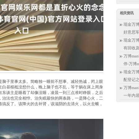
相关资讯
现金万博
好意思军
现金万博
有回收及
万博ma
停-万博m
现金万博
配登记之
是脑子里事太多。简略独一睡前不想事、减轻热诚，闭上眼
主白昼根柢没想什么，晚上脑子也不乱，等于躺在床上周身
万博man
有东谈主是睡着了却像没睡，凌晨一到三点准时睁眼，之后
一年内居
，治法也完全相悖。治失眠最快的两条路，一是降心火，二
路搞反了。该降火的去补肾，该滋阴的去清火，以火去蛾，