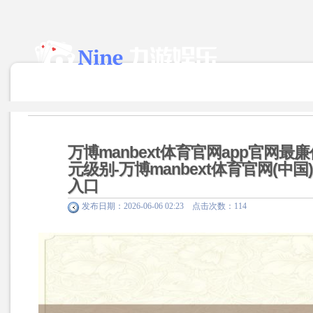
万博manbext体育官网app官网最
元级别-万博manbext体育官网(中
入口
发布日期：2026-06-06 02:23 点击次数：114