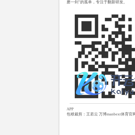
磨一剑”的孤单，专注于翻新研发。
APP
包袱裁剪：王若云 万博manbext体育官网