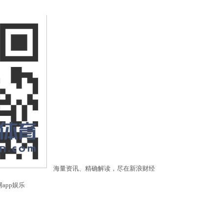
海量资讯、精确解读，尽在新浪财经
app娱乐