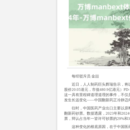
每经驳斥员 金喆
近日，人人制药巨头辉瑞告示，将以总数
股价20.05港元，市值480.9亿港元）P
这一具有里程碑道理道理的事件，不仅
发生长远变化——中国翻新药正冷静迈向
往时，中国医药产业出口主要以原料
翻新药钞票。数据透露，2023年和20
票，辩认占当年一皆许可钞票的29%和3
这种变化的根底原因，在于中国医药