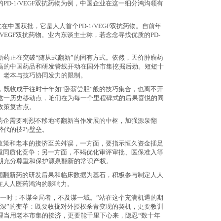
D-1/VEGF双抗药物为例，中国企业在这一细分鸿沟领有
中国获批，它是人人首个PD-1/VEGF双抗药物。自前年
/VEGF双抗药物。业内东谈主士称，若念念寻找优质的PD-
正在突破“随从式翻新”的固有方式。依然，天价肿瘤药
高的中国药品和研发管线开动在国外市集挖掘后劲。短短十
、老本与技巧协同发力的限制。
收成于往时十年如“卧薪尝胆”般的技巧集合，也离不开
这一历史移动点，咱们在为每一个里程碑式的后果喜悦的同
政策复古点。
企需要刚烈不移地将翻新当作发展的中枢，加强源泉翻
替代的技巧壁垒。
策和老本的接济至关舛误，一方面，要指示恒久资金插足
加重同质化竞争；另一方面，不竭优化审评审批、医保准入等
期充分尊重和保护源泉翻新的常识产权。
翻新药的研发后果和临床数据为基石，积极参与制定人人
在人人医药鸿沟的影响力。
时；不谋全局者，不及谋一域。”站在这个充满机遇的期
流深”的变革：既要收拢对外授权杀青变现的契机，更要教训
理当用老本市集的接济，更要能千里下心来，隐忍“数十年