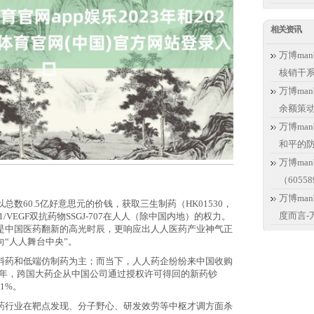
相关资讯
万博ma
核销干
万博ma
余额策动限
万博man
和平的防
万博ma
（6055
万博ma
60.5亿好意思元的价钱，获取三生制药（HK01530，
度而言-万
D-1/VEGF双抗药物SSGJ-707在人人（除中国内地）的权力。
是中国医药翻新的高光时辰，更响应出人人医药产业神气正
“人人舞台中央”。
药和低端仿制药为主；而当下，人人药企纷纷来中国收购
24年，跨国大药企从中国公司通过授权许可得回的新药钞
1%。
行业在靶点发现、分子野心、研发效劳等中枢才调方面杀