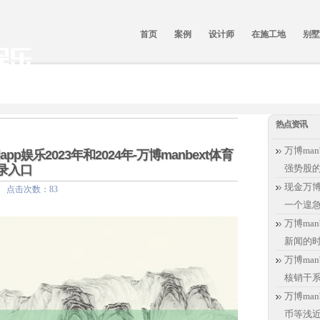
首页
案例
设计师
在施工地
别墅
热点资讯
万博ma
app娱乐2023年和2024年-万博manbext体育
录入口
强势股的
现金万博
:27 点击次数：83
一个遑急
万博ma
新闻的时候
万博ma
核销干
万博ma
币等浅近