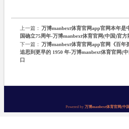
上一篇：
万博manbext体育官网app官网本年
国确立75周年-万博manbext体育官网(中国)官
下一篇：
万博manbext体育官网app官网《百
追思到更早的 1950 年-万博manbext体育官网
口
Powered by
万博manbext体育官网(