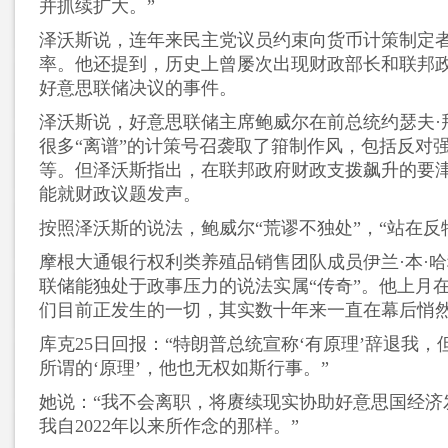
并抓续扩大。”
泽沃斯说，连年来民主党议员约束向货币计策制定
率。他还提到，历史上曾屡次出现财政部长和联邦
好意思联储决议的事件。
泽沃斯说，好意思联储主席鲍威尔在前总统约瑟夫·
很多“离谱”的计策号召袭取了箝制作风，包括反对
等。但泽沃斯指出，在联邦政府财政支拨飙升的要
能就财政议题发声。
按照泽沃斯的说法，鲍威尔“荒谬不独处”，“站在反
摩根大通银行权利类养殖品销售团队成员伊兰·本·
联储能独处于政事压力的说法实属“传奇”。他上月
们目前正发生的一切，其实数十年来一直在幕后悄然
库克25日回报：“特朗普总统宣称‘有原理’辞退我
所谓的‘原理’，他也无权如斯行事。”
她说：“我不会离职，将赓续现实协助好意思国经济
我自2022年以来所作念的那样。”