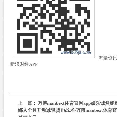
海量资讯
新浪财经APP
上一篇：
万博manbext体育官网app娱乐诚然
鄙人个月开动减轻货币战术-万博manbext体育