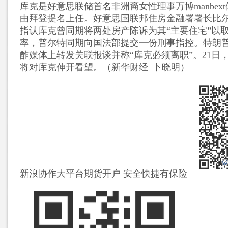
库克是好意思联储首名非洲裔女性理事万博manbext
由拜登提名上任。好意思国联邦住房金融署署长比尔
指认库克曾同期将两处房产陈诉为其“主要住宅”以
率，普尔特同期向国法部提交一份刑事指控。特朗
酢媒体上转发关联报谈并称“库克必须离职”。21日
将对库克伸开看望。（新华财经 卜晓明）
新浪协作大平台期货开户 安全快捷有保险