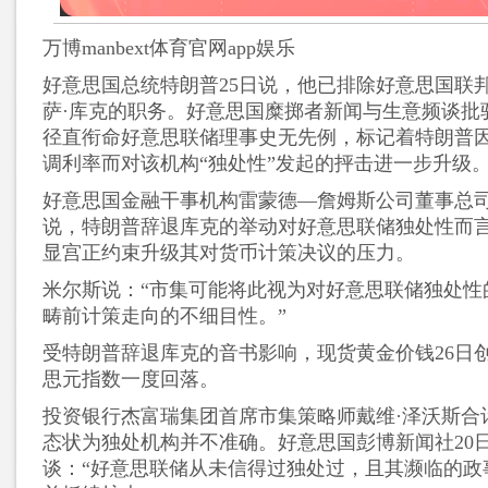
万博manbext体育官网app娱乐
好意思国总统特朗普25日说，他已排除好意思国联
萨·库克的职务。好意思国糜掷者新闻与生意频谈批
径直衔命好意思联储理事史无先例，标记着特朗普
调利率而对该机构“独处性”发起的抨击进一步升级
好意思国金融干事机构雷蒙德—詹姆斯公司董事总司
说，特朗普辞退库克的举动对好意思联储独处性而言
显宫正约束升级其对货币计策决议的压力。
米尔斯说：“市集可能将此视为对好意思联储独处性
畴前计策走向的不细目性。”
受特朗普辞退库克的音书影响，现货黄金价钱26日
思元指数一度回落。
投资银行杰富瑞集团首席市集策略师戴维·泽沃斯合
态状为独处机构并不准确。好意思国彭博新闻社20
谈：“好意思联储从未信得过独处过，且其濒临的政