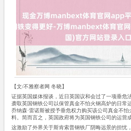
【文/不雅察者网 冬晓】
证据英国媒体报谈，近日英国议和会过了一项垂危
袭取英国钢铁公司以保管真金不怕火钢高炉的日常
乔纳森·雷诺斯被授予垂危权力购买该公司真金不怕
料。简而言之，英国政府将为英国钢铁公司的运营
这激励了外界关于斯肯索普钢铁厂阴晦远景的担忧