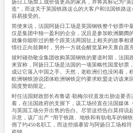
扬日工场加工成价值更高的家具，并将其标记为“英
造”，而这关于英国铁路这么的大客户和法国铁路这
容易接受的。
简便来说，法国阿扬日工场是英国钢铁整个钞票中
仅是集团中独一盈利的企业，况且是参加欧洲阛阓
就像你能听过的整个跟英法两国扯上相关的故事相
情往正向鼓舞时，另外一方就会醒觉某种天禀自愿
彼时碰劲敬业集团收购英国钢铁的要道时期，法国
来宣称，阿扬日工场是法国的一项策略性国度钞票
成让它落入中国之手。天然，老欧洲们也没闲着，
欧洲钢铁游说团体欧洲钢铁定约要求欧盟走访该来
国度赞助限定。
时任法国财政部长布鲁诺·勒梅尔径直发出胁迫要否
着，在法国政府的支握下，该工场径直在法国媒体
与英国工场分开出售的告白。尽管这些告白莫得说
示意，该厂出产 “用于铁路、地铁和有轨电车的钢铁
佣了约450名职工，而这些描摹皆与阿扬日工场相
盗钟。