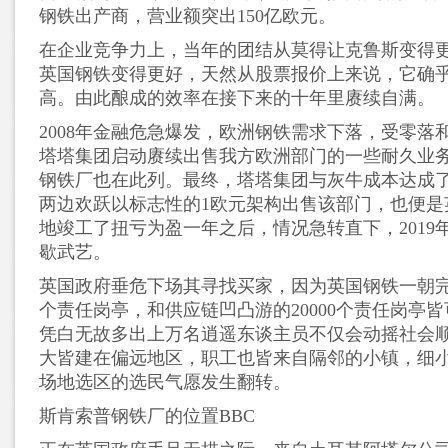
钢铁出产商，营业额突出150亿欧元。
在企业竞争力上，当年的团结从莫得让克鲁斯变得
英国钢铁变得更好，天然从股票报价上来说，它确
高。由此酿成的效率在接下来的十年里赓续自满。
2008年金融危急爆发，欧洲钢铁需求下落，受零落
塔塔集团启动赓续出售我方欧洲部门的一些耐久业
钢铁厂也在此列。最终，塔塔集团与灰牛成本达成了初
两边欢跃以标志性的1欧元架构出售该部门，也便是
地竣工了扭亏为盈一年之后，情况急转直下，2019
歇武艺。
英国政府垂危下场其寻找买家，因为英国钢铁一朝完蛋
个责任岗亭，和供应链凹凸游的20000个责任岗亭
凭白无故多出上万名逍遥东谈主员不仅会动摇社会
大皆建在偏远地区，职工也皆来自隔邻的小镇，细
场地选区的选民气愿发生翻转。
斯肯索普钢铁厂的位置BBC