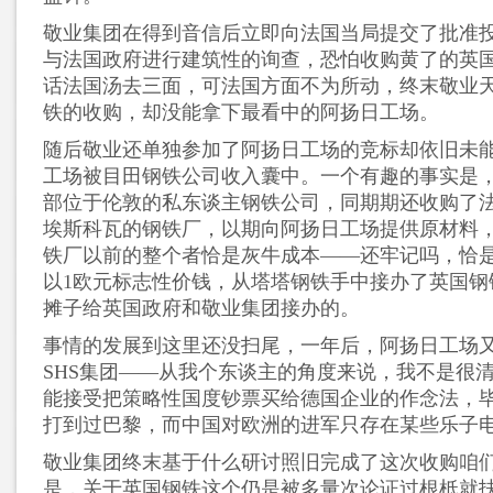
敬业集团在得到音信后立即向法国当局提交了批准
与法国政府进行建筑性的询查，恐怕收购黄了的英
话法国汤去三面，可法国方面不为所动，终末敬业
铁的收购，却没能拿下最看中的阿扬日工场。
随后敬业还单独参加了阿扬日工场的竞标却依旧未能遂
工场被目田钢铁公司收入囊中。一个有趣的事实是
部位于伦敦的私东谈主钢铁公司，同期期还收购了
埃斯科瓦的钢铁厂，以期向阿扬日工场提供原材料
铁厂以前的整个者恰是灰牛成本——还牢记吗，恰是这
以1欧元标志性价钱，从塔塔钢铁手中接办了英国钢
摊子给英国政府和敬业集团接办的。
事情的发展到这里还没扫尾，一年后，阿扬日工场
SHS集团——从我个东谈主的角度来说，我不是很
能接受把策略性国度钞票买给德国企业的作念法，
打到过巴黎，而中国对欧洲的进军只存在某些乐子
敬业集团终末基于什么研讨照旧完成了这次收购咱
是，关于英国钢铁这个仍是被多量次论证过根柢就