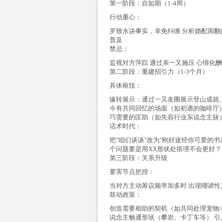
第一阶段：自如期（1-4周）
行动重心：
罗致永诀事实，幸免纠缠 分析婚配闹翻
普及
禁忌：
监视对方萍踪 通过亲一又施压 心情化
第二阶段：重建招引力（1-3个月）
具体枢纽：
辗转展示：通过一又友圈展示登山成就、
今有共同回忆的场面（如初遇的咖啡厅
巧需要的匡助（如先容行业东说念主脉
话术时代：
把"咱们谈谈"改为"刚好途经你可爱的书店
个问题要是用XX形状处搭理不会更好？
第三阶段：关系升级
要害节点把捏：
当对方主动筹议频率加多时 出现嘲谑性
鼓动政策：
创造需要相助的契机（如共同处理宠物/
说念主畅通形状（攀岩、卡丁车等） 