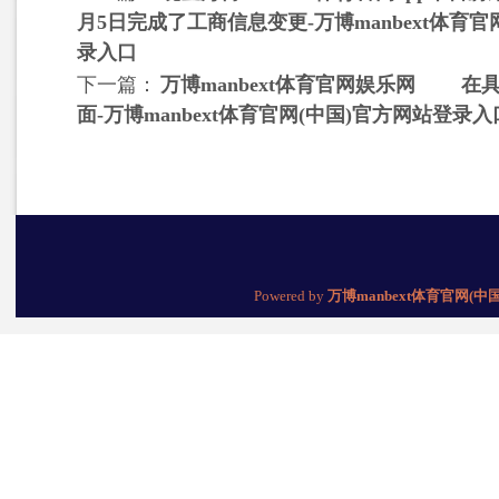
月5日完成了工商信息变更-万博manbext体育官
录入口
下一篇：
万博manbext体育官网娱乐网 在具
面-万博manbext体育官网(中国)官方网站登录入
Powered by
万博manbext体育官网(