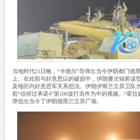
当地时代21日晚，“卡德尔”导弹出当今伊朗都门德
上。在此前与好意思以的破损中，伊朗屡次辐射该
及地区内好意思军关系想法。伊朗伊斯兰立异卫队
前“信得过承诺4”第100波打击作为中的视频。“霍拉
弹也出当今了伊朗德黑兰立异广场。