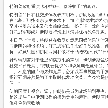
特朗普政府重演“极限施压、临阵收手”的套路。
特朗普21日在社交媒体发表声明称，伊朗政府“里面
在巴基斯坦指引东谈主央求下，“咱们被要求暂缓对
至其指引东谈主及代表简略拿出一份见识一致的有筹
好意思军赓续对伊朗履行海上阻滞并保持战备现象
本日早些时候，特朗普在收受好意思国媒体采访时
同伊朗的和谈条约，好意思军已作念好作战准备。此
称，好意思国和伊朗两周和谈将于“华盛顿时代22日
针对特朗普对于延迟和谈期限的声明，伊朗伊斯兰
社交平台走漏，“特朗普提议的和谈延期毫意外旨。
目。不息的阻滞与轰炸无异，必须以军事技能给予
提议延期赫然是为了争取时代发动突袭。当今恰是
候。”
伊朗国度电视台走漏，伊朗仍是成为战场的到手者
是这场斗争中伊朗取得的极为贵重的筹码。伊朗痛
但斗争仍未收场。