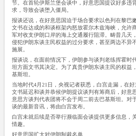
节。在首轮伊斯兰堡会谈中，好意思国提议好多违
求，导致会谈堕入僵局。
报谈还说，在好意思国迫于场合要求以色列在黎巴
文书在达成的和谈框架内怒放霍尔木兹海峡，允许
军对收支伊朗口岸的海上交通履行阻滞。畴昔几天
侵犯伊朗东谈主民权益的过分要求，甚至两边不异
施展。
报谈说，在面前情况下，伊朗参与谈判老练挥霍时
坦方面文书其决定。为了真贵伊朗东谈主民的权益
基斯坦。
当地时代4月21日，央视记者获悉，白宫走漏，在
文书延迟和谈并恭候伊朗提议谈判有筹商后，好意
意思方谈判代表团将不会于周二前去巴基斯坦。对
谈的最新音讯，将由白宫发布。
白宫未就后续是否举行濒临面会谈提供更多信息，
情趣。
好意思国扩大对伊朗制裁名单