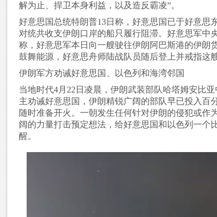
解为止、捍卫本身利益，以及造反霸凌”。
好意思国总统特朗普13日称，好意思国已于好意思东
对统共收支伊朗口岸的船只履行阻滞。好意思军中央
称，好意思军本日向一艘驶往伊朗阿巴斯港的伊朗
鼓舞能源，好意思舟师陆战队员随后登上并戒指这
伊朗军方劝诫好意思国、以色列和海湾邻国
当地时代4月22日凌晨，伊朗武装部队哈塔姆安比
主劝诫好意思国，伊朗精锐广阔的部队早已投入百
随时准备开火。一朝发生任何针对伊朗的侵犯或作
阔的力量打击预定想法，给好意思国和以色列一个
醒。