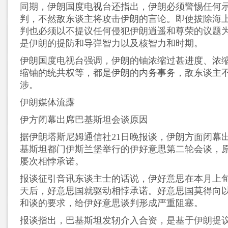
同期，伊朗国度电视台还指出，伊朗必须警惕任何
判，不然敌东谈主将攻击伊朗的言论。即使拔除海
判也必须以不提议任何侵犯伊朗逍遥和尊荣的议题
是伊朗的提防和导弹智力以及核智力和时期。
伊朗国度电视台强调，伊朗的铀浓缩过甚进度、浓
缩铀的统共权等，都是伊朗的内务事务，敌东谈主
涉。
伊朗媒体流露
伊方闭幕出席巴基斯坦会谈原因
据伊朗塔斯尼姆通信社21日晚报谈，伊朗方面闭幕出
基斯坦都门伊斯兰堡举行的伊好意思第二轮会谈，
屡次相悖承诺。
报谈征引音讯东谈主士的话说，伊好意思在本月上
天后，好意思国就驱动相悖承诺。好意思国莫得向
和谈的要求，给伊好意思谈判形成严重阻塞。
报谈指出，巴基斯坦发轫介入合资，是基于伊朗提议