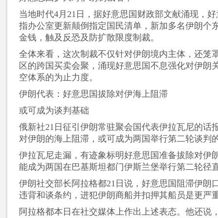
当地时代4月21日，据好意思国财政部文献涌现，
指办公室更新颠倒指定国民清单，新加多名伊朗个
金钱，触及反恐及防扩散限度制裁。
全体来看，这次制裁不仅针对伊朗境内主体，还笼
区的跨国买卖会聚，涌现好意思国不息强化对伊朗
空体系的为止力度。
伊朗代表：好意思国拔除对伊海上阻滞
或可成为谈判基础
俄新社21日征引伊朗常驻聚会国代表伊拉瓦尼的话
对伊朗的海上阻滞，或可成为两国举行第二轮谈判
伊拉瓦尼走漏，有迹象标明好意思国准备拔除对伊
能成为两国在巴基斯坦都门伊斯兰堡举行第二轮径
伊朗社交部长阿拉格都21日说，好意思国阻滞伊朗
违背和谈条约，进犯伊朗商船并扣押其船员是更严
阿拉格都本日在社交媒体上作出上述表态。他还说，