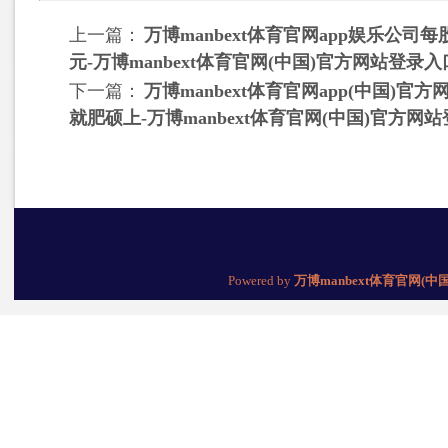
上一篇：
万博manbext体育官网app娱乐公司每
元-万博manbext体育官网(中国)官方网站登录入
下一篇：
万博manbext体育官网app(中国)
就肥硕上-万博manbext体育官网(中国)官方网
Powered by
万博manbext体育官网(