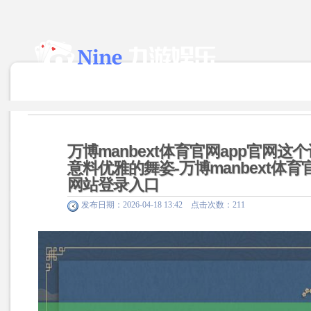
万博manbext体育官网app官网
意料优雅的舞姿-万博manbext体育
网站登录入口
发布日期：2026-04-18 13:42 点击次数：211