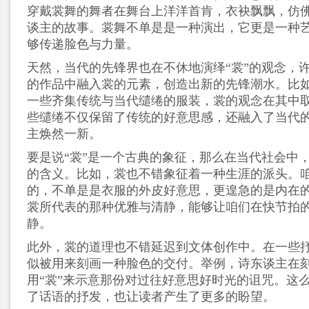
穿戴裳舞的舞者在舞台上洋洋首肯，衣袂飘飘，仿
谈主的故事。裳舞不单是是一种演出，它更是一种
够传递脸色与力量。
天然，当代的先锋界也在不休地演绎“裳”的观念，
的作品中融入裳的元素，创造出新的先锋潮水。比
一些齐集传统与当代缱绻的服装，裳的观念在其中
些缱绻不仅保留了传统的好意思感，还融入了当代
主焕然一新。
要是说“裳”是一个古典的象征，那么在当代社会中
的含义。比如，裳也不错象征着一种生涯的派头。
的，不单是是衣服的外皮好意思，更遑急的是内在
裳所代表的那种优雅与清静，能够让咱们在快节拍
静。
此外，裳的道理也不错延迟到文体创作中。在一些
似被用来刻画一种脸色的交付。举例，诗东谈主在
用“裳”来示意那份对过往好意思好时光的诅咒。这
了话语的抒发，也让读者产生了更多的盼望。