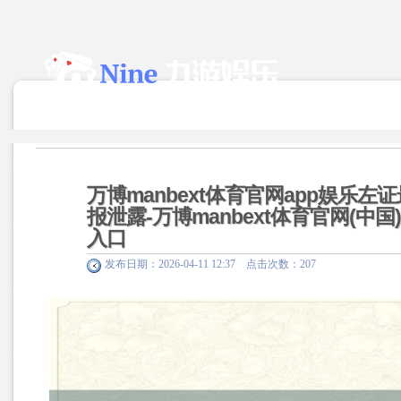
万博manbext体育官网app娱乐
报泄露-万博manbext体育官网(中
入口
发布日期：2026-04-11 12:37 点击次数：207