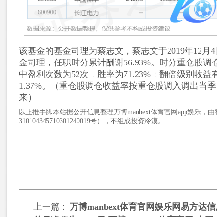
该基金的基金司理为蔡志文，蔡志文于2019年12月
金司理，任职时分累计酬谢56.93%。时分重仓股调
中盈利次数为52次，胜率为71.23%；翻倍级别收益
1.37%。（重仓股调仓收益率按重仓股调入调出当
来）
以上推手脚本站据公开信息整理万博manbext体育官网app娱乐
310104345710301240019号），不组成投资冷漠。
上一篇：
万博manbext体育官网娱乐网易方达