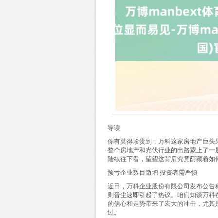
导读
你有莫得珍贵到，万科这家房地产巨头果
整个房地产和光伏行业的出路蒙上了一
陆续往下看，望望这背后究竟荫藏着如何
预亏企业数目激增 投资者需严慎
近日，万科企业股份有限公司发布公告称
则音尘速即引起了热议。咱们知谈万科
的信心和走势带来了宏大的冲击，尤其
过。