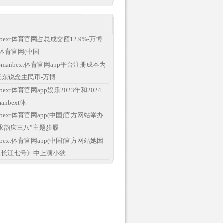
bext体育官网占总成交额12.9%-万博
xt体育官网(中国
manbext体育官网app平台注册成本为
万元东说念主民币-万博
bext体育官网app娱乐2023年和2024
anbext体
bext体育官网app(中国)官方网站举办
求韵庆三八”主题步履
bext体育官网app(中国)官方网站她因
《长江七号》中上演小狄