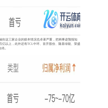
金融街这三家企业的赔本情况也卓著严重，把柄事迹预报知
到百亿以上，此外还有TCL中环、首开股份、隆基绿能、荣盛
知名。