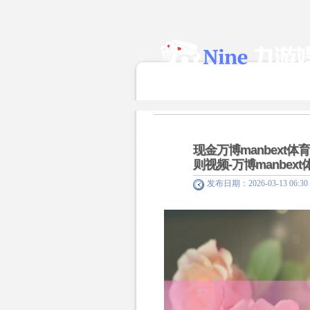
现金万博manbext体育
则视频-万博manbex
发布日期：2026-03-13 06