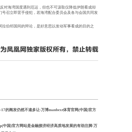
：反对海湾国度遇到厄运，但也不可汲取仅降低伊朗看成却
们号召立即罢手侵犯，若海湾配合委员会及各与会国共同发
阿拉伯邻国间的辩论，是好意思以发动军事看成的目的之
F-17的阐发仍然不遑多让-万博manbext体育官网(中国)官方
网app(中国)官方网站是金融接济经济高质地发展的有劲注脚-万