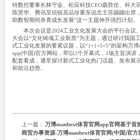
特数控董事长林守金、松应科技CEO聂胜仗、科大
陈贤华、腾讯至信链居品珍重东说念主苏蹦蹦出席，
助数智期间杀青成长发展”这一主题伸开强烈计划。
本次会议是2024工业文化发展大会的平行会议。2
大会以“文化铸魂工业新质”为主题，通过研讨我国
式工业化发展的要紧议题，以“1+1+5+5”的架构万博m
app(中国)官方网站，即以1个开幕式，1场主旨演讲
配套看成，通常探讨新式工业化热门话题、发布展
和前沿趋势。
上一篇：
万博manbext体育官网app官网基于
商贸办事资源-万博manbext体育官网(中国)官