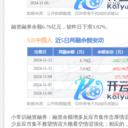
融资融券余额6.76亿元，较昨日下滑3.82%。
小常识融资融券：融资余额增多反应市集作念厚情
少反应市集不雅望情谊大概看空情谊强化；相应的