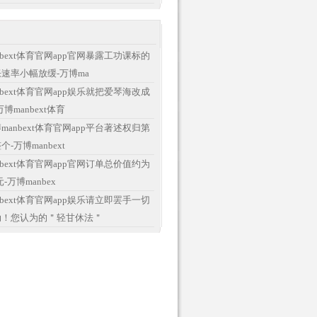
nbext体育官网app官网暴露工功课标的
速率小幅放缓-万博ma
nbext体育官网app娱乐就把爱琴海改成
博manbext体育
manbext体育官网app平台著述权归第
-万博manbext
nbext体育官网app官网订单总价值约为
元-万博manbex
nbext体育官网app娱乐请立即罢手一切
动！您认为的＂轻甘休法＂