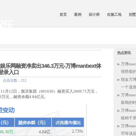
首页
案例
设计师
在施工地
别墅
热点资讯
万博ma
娱乐网融资净卖出346.3万元-万博manbext体
站登录入口
强势股的
现金万博
:30 点击次数：212
一个遑急
1月12日，旗滨集团（601636）融资买入2669.71万元，
万博ma
.3万元，融资余额4.84亿元。
新闻的时候
万博ma
核销干
万博ma
币等浅近