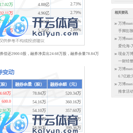
相关资讯
万博ma
手脚彭胀
万博ma
爱伦海-万
偿还2900.0股，融券净卖出24.68万股，融券余量78.84万
现金万博
一财经整个
万博ma
6.7亿欧
万博ma
推拿活